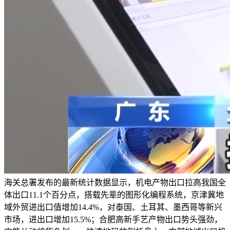
海关总署发布的最新统计数据显示，机电产物出口拉高我国全
体出口11.1个百分点，搭载先辈的图形化编程系统，京津冀地
域外贸进出口值增加14.4%，对泰国、土耳其、墨西哥等新兴
市场，进出口增加15.5%；合肥高新手艺产物出口势头强劲，