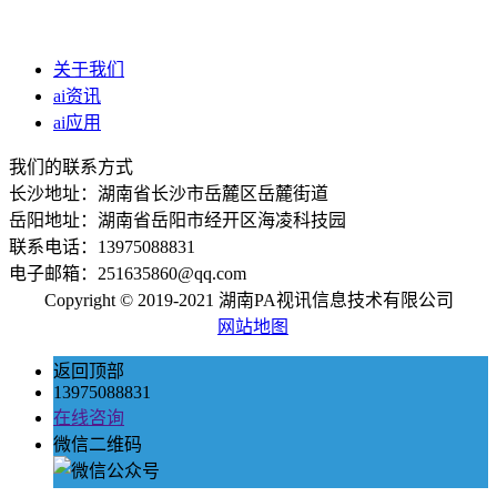
关于我们
ai资讯
ai应用
我们的联系方式
长沙地址：湖南省长沙市岳麓区岳麓街道
岳阳地址：湖南省岳阳市经开区海凌科技园
联系电话：13975088831
电子邮箱：251635860@qq.com
Copyright © 2019-2021 湖南PA视讯信息技术有限公司
网站地图
返回顶部
13975088831
在线咨询
微信二维码