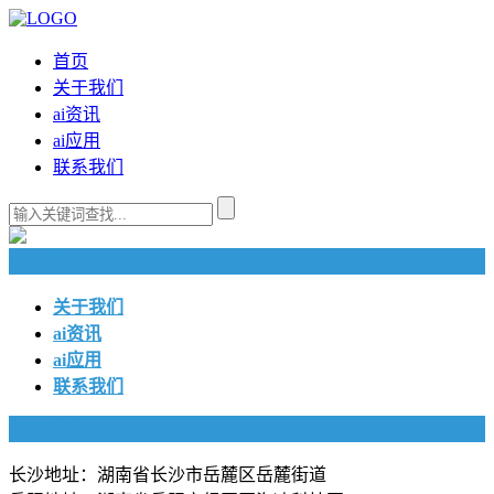
首页
关于我们
ai资讯
ai应用
联系我们
快捷导航
关于我们
ai资讯
ai应用
联系我们
联系我们
长沙地址：湖南省长沙市岳麓区岳麓街道