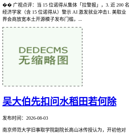
�� 广视点评：当 15 位诺得从集体「拉警报」，3. 近 200 名
经济学家（含 15 位诺得从）警示 AI 激发就业冲击1. 美取业
界会商放宽本土开源模子发布门槛，...
吴大伯先扣问水稻田若何除
发布时间：2026-08-03
南京师范大学旧事取学院副院长高山冰传授认为，开初他对