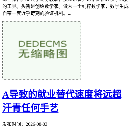
的工具。头衔是创始数学家。做为一个纯粹数学家，数学生成
自带一套近乎苛刻的验证机制。...
A导致的就业替代速度将远超
汗青任何手艺
发布时间：2026-08-03