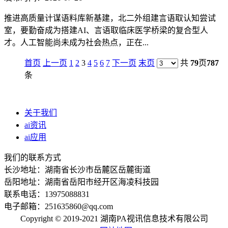
推进高质量计谋语料库新基建，北二外组建言语取认知尝试
室，要勤奋成为搭建AI、言语取临床医学桥梁的复合型人
才。人工智能尚未成为社会热点，正在...
首页
上一页
1
2
3
4
5
6
7
下一页
末页
共
79
页
787
条
关于我们
ai资讯
ai应用
我们的联系方式
长沙地址：湖南省长沙市岳麓区岳麓街道
岳阳地址：湖南省岳阳市经开区海凌科技园
联系电话：13975088831
电子邮箱：251635860@qq.com
Copyright © 2019-2021 湖南PA视讯信息技术有限公司