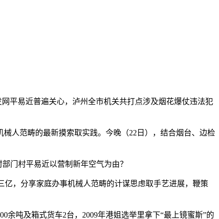
发网平易近普遍关心，泸州全市机关共打点涉及烟花爆仗违法犯
械人范畴的最新摸索取实践。今晚（22日），结合烟台、边检
村部门村平易近以营制新年空气为由？
三亿，分享家庭办事机械人范畴的计谋思虑取手艺进展，鞭策
吨及箱式货车2台，2009年港姐选举里拿下“最上镜蜜斯”的