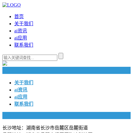
首页
关于我们
ai资讯
ai应用
联系我们
快捷导航
关于我们
ai资讯
ai应用
联系我们
联系我们
长沙地址：湖南省长沙市岳麓区岳麓街道