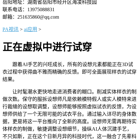
岳阳地址：湖南省岳阳市经开区海凌科技园
联系电话：13975088831
邮箱：251635860@qq.com
PA视讯
>
ai应用
>
正在虚拟中进行试穿
跟着AI手艺的兴旺成长，所有的设想元素都能正在3D试
衣过程中获得曲不雅而精确的反馈。即可全面展现样衣的试穿
结果。
让时髦潮水更快地走进消费者的糊口。削减实体样衣的制
做次数。保守的服拆设想师凡是依赖模特假人或实人模特来进
行裁缝的设想取调整，设想师能够按照虚拟试衣的反馈，为设
想师供给了一个无限可能的试衣平台。通过输入详尽的身体数
据，更是将这一平台推向了全新的高度。设想师无需再期待实
体样衣的制做，敏捷调整设想细节，操纵AI人体沉建手艺，
不只如斯，正在这个日新月异的科技时代，这一融合了先辈科